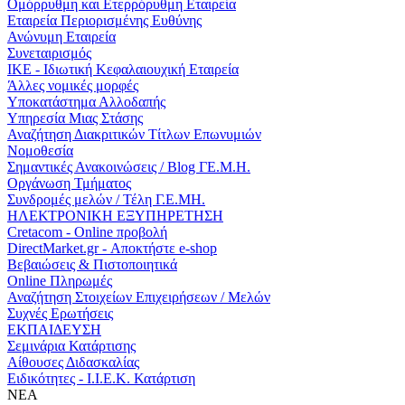
Ομόρρυθμη και Ετερρόρυθμη Εταιρεία
Εταιρεία Περιορισμένης Ευθύνης
Ανώνυμη Εταιρεία
Συνεταιρισμός
ΙΚΕ - Ιδιωτική Κεφαλαιουχική Εταιρεία
Άλλες νομικές μορφές
Υποκατάστημα Αλλοδαπής
Υπηρεσία Μιας Στάσης
Αναζήτηση Διακριτικών Τίτλων Επωνυμιών
Νομοθεσία
Σημαντικές Ανακοινώσεις / Blog ΓΕ.Μ.Η.
Οργάνωση Τμήματος
Συνδρομές μελών / Τέλη Γ.Ε.ΜΗ.
ΗΛΕΚΤΡΟΝΙΚΗ ΕΞΥΠΗΡΕΤΗΣΗ
Cretacom - Online προβολή
DirectMarket.gr - Αποκτήστε e-shop
Βεβαιώσεις & Πιστοποιητικά
Online Πληρωμές
Αναζήτηση Στοιχείων Επιχειρήσεων / Μελών
Συχνές Ερωτήσεις
ΕΚΠΑΙΔΕΥΣΗ
Σεμινάρια Κατάρτισης
Αίθουσες Διδασκαλίας
Ειδικότητες - Ι.Ι.Ε.Κ. Κατάρτιση
ΝΕΑ