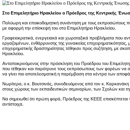
Στο Επιμελητήριο Ηρακλείου ο Πρόεδρος της Κεντρικής Ένω
Πολύωρη και εποικοδομητική συνάντηση με τους εκπροσώπους π
με αφορμή την επίσκεψή του στο Επιμελητήριο Ηρακλείου.
Γραφειοκρατικά, ενεργειακά και χωροταξικά προβλήματα που αντ
εργαζομένων, ενθάρρυνσης της γυναικείας επιχειρηματικότητας, μ
επιχειρηματικής δραστηριότητας τέθηκαν προς συζήτηση, με σκοπό
Ηρακλείου.
Ανταποκρινόμενος στην πρόσκληση του Προέδρου του Επιμελητηρ
που τέθηκαν και παρότρυνε τους εκπρόσωπους των φορέων να συν
να γίνει πιο αποτελεσματική η παρέμβαση στα κέντρα των αποφ
Νωρίτερα, ο κ. Βουτσινάς, συνοδευόμενος από τον κ. Καρκανάκη 
στους χώρους των εκπαιδευτικών σεμιναρίων, των Σχολών και της
Να σημειωθεί ότι πρώτη φορά, Πρόεδρος της ΚΕΕΕ επισκέπτεται 
αντίστοιχα.