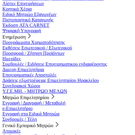
Λίστες Επιχειρήσεων
Κρητικά Χέρια
Ειδικό Μητρώο Εξαγωγέων
Πιστοποιητικό Καταγωγής
Έκδοση ATA CARNET
Ψηφιακή Υπογραφή
Ενημέρωση
Προγράμματα Χρηματοδότησης
Εκθέσεις Εσωτερικού / Εξωτερικού
Προσφορά / Ζήτηση Προϊόντων
Ημερίδες
Συμβουλές / Ειδήσεις Επιχειρηματικου ενδιαφέροντος
Διμερη Επιμελητήρια
Επιχειρηματικές Αποστολές
Δράσεις εξωστρέφειας Επιμελητηρίου Ηρακλείου
Συνεδριακοί Χώροι
Υ.Γ.Ε.ΜΗ. - ΜΗΤΡΩΟ ΜΕΛΩΝ
Μητρώο Επιμελητηρίου
Εγγραφή / Διαγραφή / Μεταβολή
e-Επιμελητήριο
Εγγραφή στα Ειδικά Μητρώα
Συνδρομές / Τέλη
Γενικό Εμπορικό Μητρώο
Ατομικές