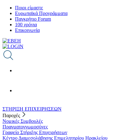
Παράκαμψη
Ποιοι είμαστε
προς
Ευρωπαϊκά Προγράμματα
το
Παγκρήτιο Forum
κυρίως
100 χρόνια
περιεχόμενο
Επικοινωνία
ΣΤΗΡΙΞΗ ΕΠΙΧΕΙΡΗΣΕΩΝ
Παροχές
Νομικές Συμβουλές
Πραγματογνωμοσύνες
Γραφείο Στήριξης Επιχειρήσεων
Κέντρο Διαμεσολάβησης Επιμελητηρίου Ηρακλείου