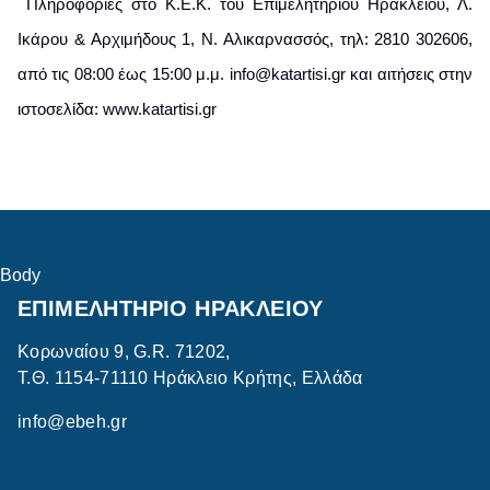
Πληροφορίες στο Κ.Ε.Κ. του Επιμελητηρίου Ηρακλείου, Λ.
Ικάρου & Αρχιμήδους 1, Ν. Αλικαρνασσός, τηλ: 2810 302606,
από τις 08:00 έως 15:00 μ.μ. info@katartisi.gr και αιτήσεις στην
ιστοσελίδα: www.katartisi.gr
Body
ΕΠΙΜΕΛΗΤΗΡΙΟ ΗΡΑΚΛΕΙΟΥ
Κορωναίου 9, G.R. 71202,
Τ.Θ. 1154-71110 Ηράκλειο Κρήτης, Ελλάδα
info@ebeh.gr