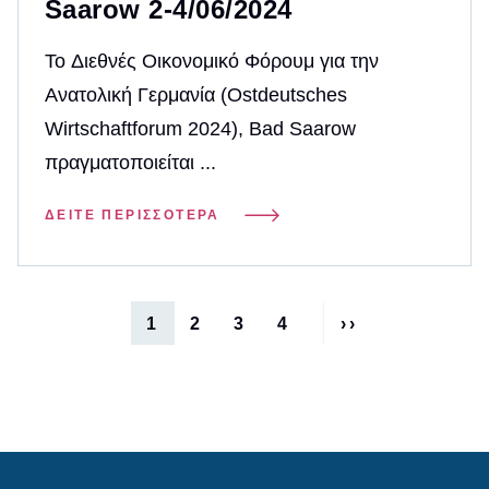
Saarow 2-4/06/2024
Το Διεθνές Οικονομικό Φόρουμ για την
Ανατολική Γερμανία (Ostdeutsches
Wirtschaftforum 2024), Bad Saarow
πραγματοποιείται ...
ΔΕΊΤΕ ΠΕΡΙΣΣΌΤΕΡΑ
Σελιδοποίηση
1
2
3
4
››
Τρέχουσα
Σελίδα
Σελίδα
Σελίδα
Next
σελίδα
page