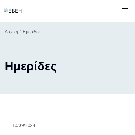
Παράκαμψη
προς
το
Breadcrumb
Αρχική
/
Ημερίδες
κυρίως
περιεχόμενο
Ημερίδες
10/09/2024