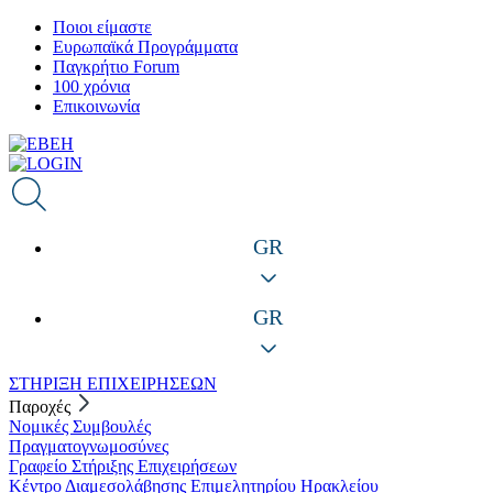
Παράκαμψη
Ποιοι είμαστε
προς
Ευρωπαϊκά Προγράμματα
το
Παγκρήτιο Forum
κυρίως
100 χρόνια
περιεχόμενο
Επικοινωνία
GR
GR
ΣΤΗΡΙΞΗ ΕΠΙΧΕΙΡΗΣΕΩΝ
Παροχές
Νομικές Συμβουλές
Πραγματογνωμοσύνες
Γραφείο Στήριξης Επιχειρήσεων
Κέντρο Διαμεσολάβησης Επιμελητηρίου Ηρακλείου