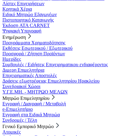
Λίστες Επιχειρήσεων
Κρητικά Χέρια
Ειδικό Μητρώο Εξαγωγέων
Πιστοποιητικό Καταγωγής
Έκδοση ATA CARNET
Ψηφιακή Υπογραφή
Ενημέρωση
Προγράμματα Χρηματοδότησης
Εκθέσεις Εσωτερικού / Εξωτερικού
Προσφορά / Ζήτηση Προϊόντων
Ημερίδες
Συμβουλές / Ειδήσεις Επιχειρηματικου ενδιαφέροντος
Διμερη Επιμελητήρια
Επιχειρηματικές Αποστολές
Δράσεις εξωστρέφειας Επιμελητηρίου Ηρακλείου
Συνεδριακοί Χώροι
Υ.Γ.Ε.ΜΗ. - ΜΗΤΡΩΟ ΜΕΛΩΝ
Μητρώο Επιμελητηρίου
Εγγραφή / Διαγραφή / Μεταβολή
e-Επιμελητήριο
Εγγραφή στα Ειδικά Μητρώα
Συνδρομές / Τέλη
Γενικό Εμπορικό Μητρώο
Ατομικές