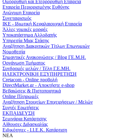
Ομόρρυθμη και Ετερρόρυθμη Εταιρεία
Εταιρεία Περιορισμένης Ευθύνης
Ανώνυμη Εταιρεία
Συνεταιρισμός
ΙΚΕ - Ιδιωτική Κεφαλαιουχική Εταιρεία
Άλλες νομικές μορφές
Υποκατάστημα Αλλοδαπής
Υπηρεσία Μιας Στάσης
Αναζήτηση Διακριτικών Τίτλων Επωνυμιών
Νομοθεσία
Σημαντικές Ανακοινώσεις / Blog ΓΕ.Μ.Η.
Οργάνωση Τμήματος
Συνδρομές μελών / Τέλη Γ.Ε.ΜΗ.
ΗΛΕΚΤΡΟΝΙΚΗ ΕΞΥΠΗΡΕΤΗΣΗ
Cretacom - Online προβολή
DirectMarket.gr - Αποκτήστε e-shop
Βεβαιώσεις & Πιστοποιητικά
Online Πληρωμές
Αναζήτηση Στοιχείων Επιχειρήσεων / Μελών
Συχνές Ερωτήσεις
ΕΚΠΑΙΔΕΥΣΗ
Σεμινάρια Κατάρτισης
Αίθουσες Διδασκαλίας
Ειδικότητες - Ι.Ι.Ε.Κ. Κατάρτιση
ΝΕΑ