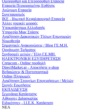
Ομόρρυθμη και Ετερρόρυθμη Εταιρεία
Εταιρεία Περιορισμένης Ευθύνης
Ανώνυμη Εταιρεία
Συνεταιρισμός
ΙΚΕ - Ιδιωτική Κεφαλαιουχική Εταιρεία
Άλλες νομικές μορφές
Υποκατάστημα Αλλοδαπής
Υπηρεσία Μιας Στάσης
Αναζήτηση Διακριτικών Τίτλων Επωνυμιών
Νομοθεσία
Σημαντικές Ανακοινώσεις / Blog ΓΕ.Μ.Η.
Οργάνωση Τμήματος
Συνδρομές μελών / Τέλη Γ.Ε.ΜΗ.
ΗΛΕΚΤΡΟΝΙΚΗ ΕΞΥΠΗΡΕΤΗΣΗ
Cretacom - Online προβολή
DirectMarket.gr - Αποκτήστε e-shop
Βεβαιώσεις & Πιστοποιητικά
Online Πληρωμές
Αναζήτηση Στοιχείων Επιχειρήσεων / Μελών
Συχνές Ερωτήσεις
ΕΚΠΑΙΔΕΥΣΗ
Σεμινάρια Κατάρτισης
Αίθουσες Διδασκαλίας
Ειδικότητες - Ι.Ι.Ε.Κ. Κατάρτιση
ΝΕΑ