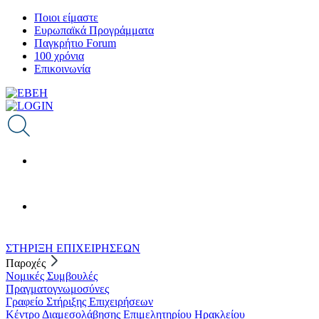
Παράκαμψη
Ποιοι είμαστε
προς
Ευρωπαϊκά Προγράμματα
το
Παγκρήτιο Forum
κυρίως
100 χρόνια
περιεχόμενο
Επικοινωνία
ΣΤΗΡΙΞΗ ΕΠΙΧΕΙΡΗΣΕΩΝ
Παροχές
Νομικές Συμβουλές
Πραγματογνωμοσύνες
Γραφείο Στήριξης Επιχειρήσεων
Κέντρο Διαμεσολάβησης Επιμελητηρίου Ηρακλείου