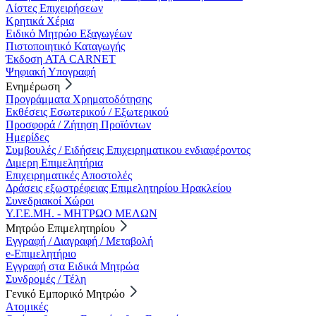
Λίστες Επιχειρήσεων
Κρητικά Χέρια
Ειδικό Μητρώο Εξαγωγέων
Πιστοποιητικό Καταγωγής
Έκδοση ATA CARNET
Ψηφιακή Υπογραφή
Ενημέρωση
Προγράμματα Χρηματοδότησης
Εκθέσεις Εσωτερικού / Εξωτερικού
Προσφορά / Ζήτηση Προϊόντων
Ημερίδες
Συμβουλές / Ειδήσεις Επιχειρηματικου ενδιαφέροντος
Διμερη Επιμελητήρια
Επιχειρηματικές Αποστολές
Δράσεις εξωστρέφειας Επιμελητηρίου Ηρακλείου
Συνεδριακοί Χώροι
Υ.Γ.Ε.ΜΗ. - ΜΗΤΡΩΟ ΜΕΛΩΝ
Μητρώο Επιμελητηρίου
Εγγραφή / Διαγραφή / Μεταβολή
e-Επιμελητήριο
Εγγραφή στα Ειδικά Μητρώα
Συνδρομές / Τέλη
Γενικό Εμπορικό Μητρώο
Ατομικές