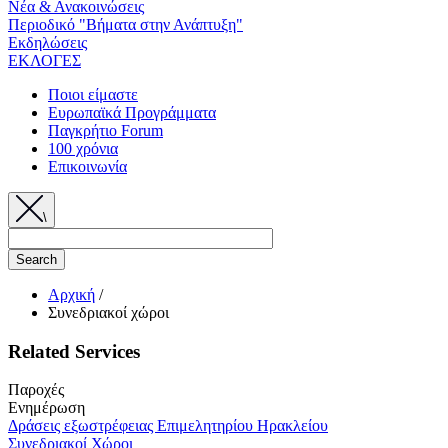
Νέα & Ανακοινώσεις
Περιοδικό "Βήματα στην Ανάπτυξη"
Εκδηλώσεις
ΕΚΛΟΓΕΣ
Ποιοι είμαστε
Ευρωπαϊκά Προγράμματα
Παγκρήτιο Forum
100 χρόνια
Επικοινωνία
\
Αρχική
/
Συνεδριακοί χώροι
Breadcrumb
Related Services
Παροχές
Ενημέρωση
Δράσεις εξωστρέφειας Επιμελητηρίου Ηρακλείου
Συνεδριακοί Χώροι