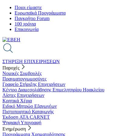
Skip
Ποιοι είμαστε
to
Ευρωπαϊκά Προγράμματα
main
Παγκρήτιο Forum
content
100 χρόνια
Επικοινωνία
ΣΤΗΡΙΞΗ ΕΠΙΧΕΙΡΗΣΕΩΝ
Παροχές
Νομικές Συμβουλές
Πραγματογνωμοσύνες
Γραφείο Στήριξης Επιχειρήσεων
Κέντρο Διαμεσολάβησης Επιμελητηρίου Ηρακλείου
Λίστες Επιχειρήσεων
Κρητικά Χέρια
Ειδικό Μητρώο Εξαγωγέων
Πιστοποιητικό Καταγωγής
Έκδοση ATA CARNET
Ψηφιακή Υπογραφή
Ενημέρωση
Προγράμματα Χρηματοδότησης