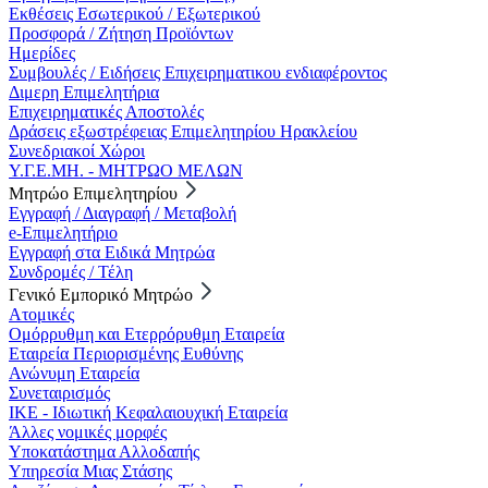
Εκθέσεις Εσωτερικού / Εξωτερικού
Προσφορά / Ζήτηση Προϊόντων
Ημερίδες
Συμβουλές / Ειδήσεις Επιχειρηματικου ενδιαφέροντος
Διμερη Επιμελητήρια
Επιχειρηματικές Αποστολές
Δράσεις εξωστρέφειας Επιμελητηρίου Ηρακλείου
Συνεδριακοί Χώροι
Υ.Γ.Ε.ΜΗ. - ΜΗΤΡΩΟ ΜΕΛΩΝ
Μητρώο Επιμελητηρίου
Εγγραφή / Διαγραφή / Μεταβολή
e-Επιμελητήριο
Εγγραφή στα Ειδικά Μητρώα
Συνδρομές / Τέλη
Γενικό Εμπορικό Μητρώο
Ατομικές
Ομόρρυθμη και Ετερρόρυθμη Εταιρεία
Εταιρεία Περιορισμένης Ευθύνης
Ανώνυμη Εταιρεία
Συνεταιρισμός
ΙΚΕ - Ιδιωτική Κεφαλαιουχική Εταιρεία
Άλλες νομικές μορφές
Υποκατάστημα Αλλοδαπής
Υπηρεσία Μιας Στάσης