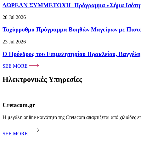
ΔΩΡΕΑΝ ΣΥΜΜΕΤΟΧΗ -Πρόγραμμα «Σήμα Ισότητας» γ
28 Jul 2026
Ταχύρρυθμο Πρόγραμμα Βοηθών Μαγείρων με Πιστοπ
23 Jul 2026
Ο Πρόεδρος του Επιμελητηρίου Ηρακλείου, Βαγγέλης
SEE MORE
Ηλεκτρονικές Υπηρεσίες
Cretacom.gr
Η μεγάλη online κοινότητα της Cretacom απαρτίζεται από χιλιάδες 
SEE MORE