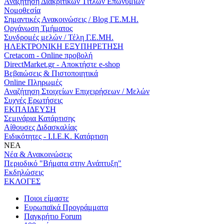
Αναζήτηση Διακριτικών Τίτλων Επωνυμιών
Νομοθεσία
Σημαντικές Ανακοινώσεις / Blog ΓΕ.Μ.Η.
Οργάνωση Τμήματος
Συνδρομές μελών / Τέλη Γ.Ε.ΜΗ.
ΗΛΕΚΤΡΟΝΙΚΗ ΕΞΥΠΗΡΕΤΗΣΗ
Cretacom - Online προβολή
DirectMarket.gr - Αποκτήστε e-shop
Βεβαιώσεις & Πιστοποιητικά
Online Πληρωμές
Αναζήτηση Στοιχείων Επιχειρήσεων / Μελών
Συχνές Ερωτήσεις
ΕΚΠΑΙΔΕΥΣΗ
Σεμινάρια Κατάρτισης
Αίθουσες Διδασκαλίας
Ειδικότητες - Ι.Ι.Ε.Κ. Κατάρτιση
ΝΕΑ
Νέα & Ανακοινώσεις
Περιοδικό "Βήματα στην Ανάπτυξη"
Εκδηλώσεις
ΕΚΛΟΓΕΣ
Ποιοι είμαστε
Ευρωπαϊκά Προγράμματα
Παγκρήτιο Forum